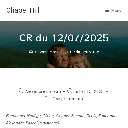
Skip
Chapel Hill
to
Menu
content
CR du 12/07/2025
>
Compte rendus
>
CR du 12/07/2025
Auteur/autrice
Publication
Alexandre Lorieau
juillet 15, 2025
de
publiée :
Post
Compte rendus
la
category:
publication :
Emmanuel, Nadège, Gildas, Claudio, Susana, Denis, Emmanuel,
Alexandre, Pascal (à distance)