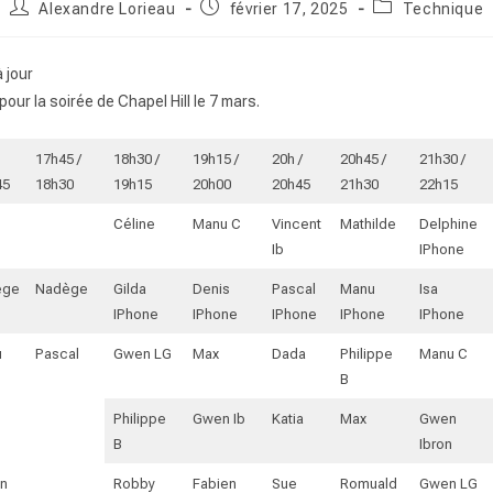
Auteur/autrice
Publication
Post
Alexandre Lorieau
février 17, 2025
Technique
de
publiée :
category:
la
publication :
à jour
 pour la soirée de Chapel Hill le 7 mars.
17h45 /
18h30 /
19h15 /
20h /
20h45 /
21h30 /
45
18h30
19h15
20h00
20h45
21h30
22h15
Céline
Manu C
Vincent
Mathilde
Delphine
Ib
IPhone
ège
Nadège
Gilda
Denis
Pascal
Manu
Isa
IPhone
IPhone
IPhone
IPhone
IPhone
u
Pascal
Gwen LG
Max
Dada
Philippe
Manu C
B
Philippe
Gwen Ib
Katia
Max
Gwen
B
Ibron
n
Robby
Fabien
Sue
Romuald
Gwen LG