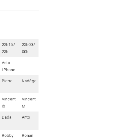
22h15 /
23h00 /
23h
00h
Anto
I Phone
Pierre
Nadège
Vincent
Vincent
ib
M
Dada
Anto
Robby
Ronan